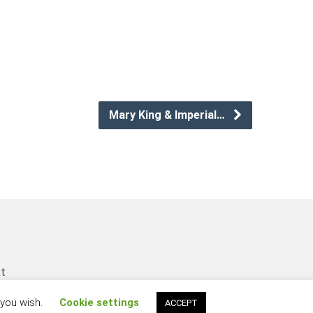
Mary King & Imperial…
kt
 you wish.
Cookie settings
ACCEPT