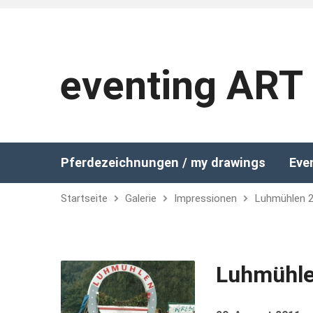
eventing ART
Pferdezeichnungen / my drawings
Eve
Startseite
Galerie
Impressionen
Luhmühlen 
Luhmühle