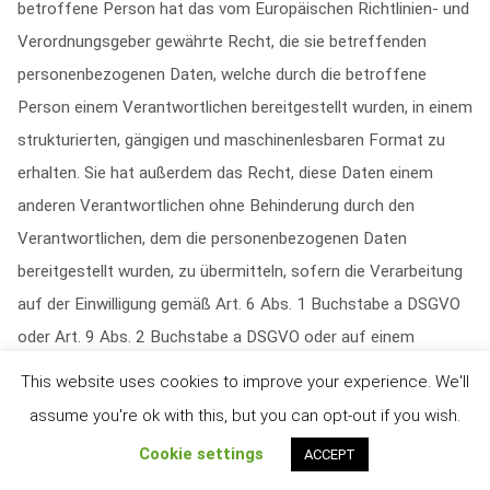
betroffene Person hat das vom Europäischen Richtlinien- und
Verordnungsgeber gewährte Recht, die sie betreffenden
personenbezogenen Daten, welche durch die betroffene
Person einem Verantwortlichen bereitgestellt wurden, in einem
strukturierten, gängigen und maschinenlesbaren Format zu
erhalten. Sie hat außerdem das Recht, diese Daten einem
anderen Verantwortlichen ohne Behinderung durch den
Verantwortlichen, dem die personenbezogenen Daten
bereitgestellt wurden, zu übermitteln, sofern die Verarbeitung
auf der Einwilligung gemäß Art. 6 Abs. 1 Buchstabe a DSGVO
oder Art. 9 Abs. 2 Buchstabe a DSGVO oder auf einem
Vertrag gemäß Art. 6 Abs. 1 Buchstabe b DSGVO beruht und
This website uses cookies to improve your experience. We'll
die Verarbeitung mithilfe automatisierter Verfahren erfolgt,
assume you're ok with this, but you can opt-out if you wish.
sofern die Verarbeitung nicht für die Wahrnehmung einer
Cookie settings
ACCEPT
Aufgabe erforderlich ist, die im öffentlichen Interesse liegt