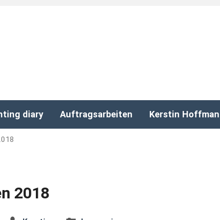
nting diary
Auftragsarbeiten
Kerstin Hoffma
2018
n 2018