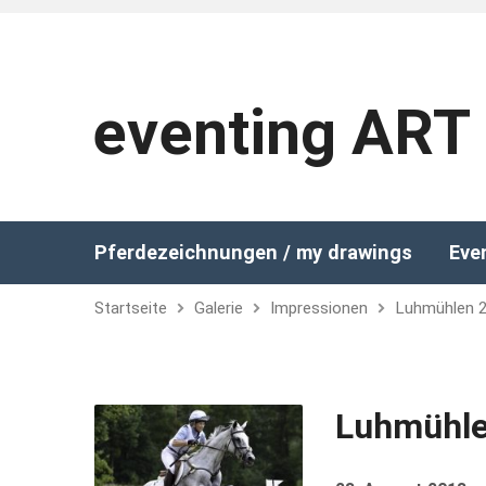
eventing ART
Pferdezeichnungen / my drawings
Eve
Startseite
Galerie
Impressionen
Luhmühlen 
Luhmühle