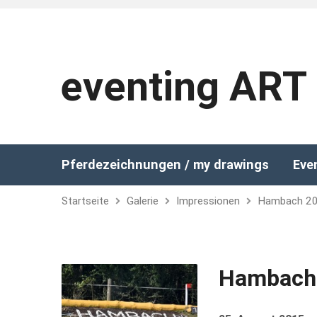
eventing ART
Pferdezeichnungen / my drawings
Eve
Startseite
Galerie
Impressionen
Hambach 2
Hambach