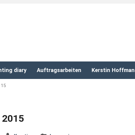
nting diary
Auftragsarbeiten
Kerstin Hoffma
015
 2015