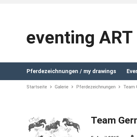
eventing ART
Pferdezeichnungen / my drawings
Eve
Startseite
Galerie
Pferdezeichnungen
Team 
Team Ger