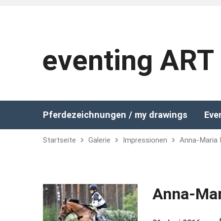
eventing ART
Pferdezeichnungen / my drawings
Eve
Startseite
Galerie
Impressionen
Anna-Maria 
Anna-Mar