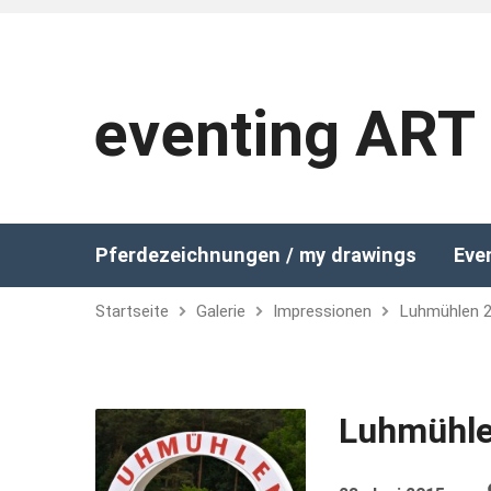
eventing ART
Pferdezeichnungen / my drawings
Eve
Startseite
Galerie
Impressionen
Luhmühlen 
Luhmühle