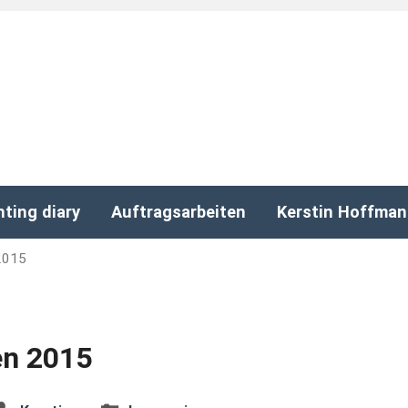
nting diary
Auftragsarbeiten
Kerstin Hoffma
2015
n 2015